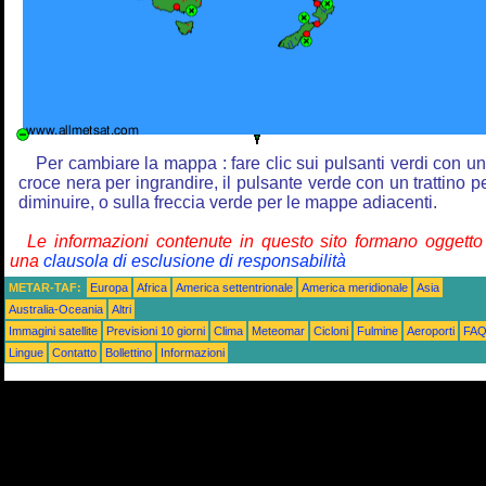
Per cambiare la mappa : fare clic sui pulsanti verdi con u
croce nera per ingrandire, il pulsante verde con un trattino p
diminuire, o sulla freccia verde per le mappe adiacenti.
Le informazioni contenute in questo sito formano oggetto
una
clausola di esclusione di responsabilità
METAR-TAF:
Europa
Africa
America settentrionale
America meridionale
Asia
Australia-Oceania
Altri
Immagini satellite
Previsioni 10 giorni
Clima
Meteomar
Cicloni
Fulmine
Aeroporti
FA
Lingue
Contatto
Bollettino
Informazioni