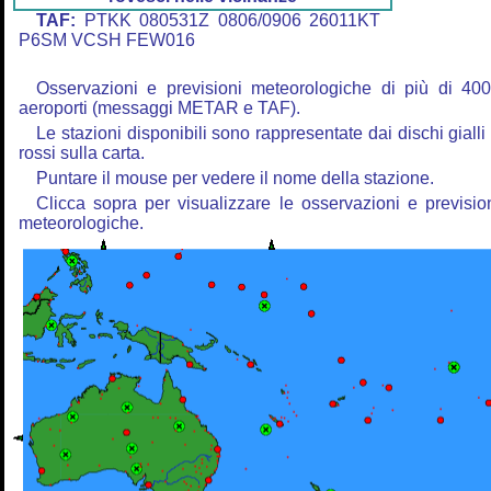
TAF:
PTKK 080531Z 0806/0906 26011KT
P6SM VCSH FEW016
Osservazioni e previsioni meteorologiche di più di 40
aeroporti (messaggi METAR e TAF).
Le stazioni disponibili sono rappresentate dai dischi gialli
rossi sulla carta.
Puntare il mouse per vedere il nome della stazione.
Clicca sopra per visualizzare le osservazioni e previsio
meteorologiche.