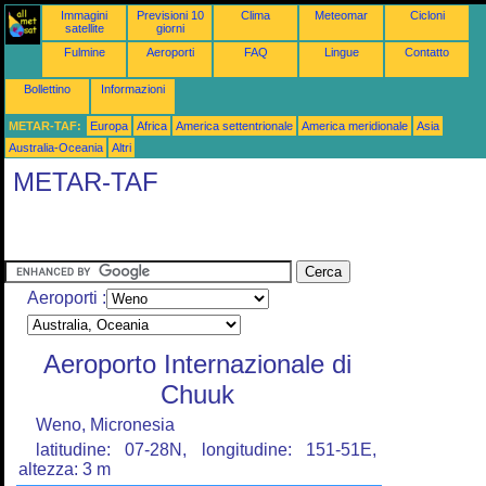
Immagini
Previsioni 10
Clima
Meteomar
Cicloni
satellite
giorni
Fulmine
Aeroporti
FAQ
Lingue
Contatto
Bollettino
Informazioni
METAR-TAF:
Europa
Africa
America settentrionale
America meridionale
Asia
Australia-Oceania
Altri
METAR-TAF
Aeroporti :
Aeroporto Internazionale di
Chuuk
Weno, Micronesia
latitudine: 07-28N, longitudine: 151-51E,
altezza: 3 m