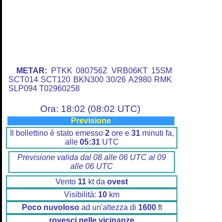
METAR:
PTKK 080756Z VRB06KT 15SM
SCT014 SCT120 BKN300 30/26 A2980 RMK
SLP094 T02960258
Ora: 18:02 (08:02 UTC)
Previsione
Il bollettino è stato emesso
2
ore e
31
minuti fa,
alle
05:31
UTC
Previsione valida dal 08 alle 06 UTC al 09
alle 06 UTC
Vento
11
kt da
ovest
Visibilità:
10
km
Poco nuvoloso
ad un'altezza di
1600
ft
rovesci nelle vicinanze