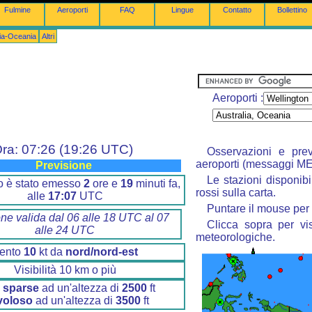
Fulmine
Aeroporti
FAQ
Lingue
Contatto
Bollettino
lia-Oceania
Altri
Aeroporti :
ra: 07:26 (19:26 UTC)
Osservazioni e prev
aeroporti (messaggi M
Previsione
Le stazioni disponibi
ino è stato emesso
2
ore e
19
minuti fa,
rossi sulla carta.
alle
17:07
UTC
Puntare il mouse per 
one valida dal 06 alle 18 UTC al 07
Clicca sopra per vis
alle 24 UTC
meteorologiche.
ento
10
kt da
nord/nord-est
Visibilità 10 km o più
 sparse
ad un'altezza di
2500
ft
voloso
ad un'altezza di
3500
ft