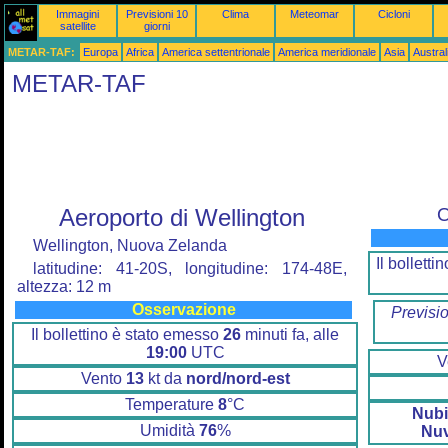
Immagini
Previsioni 10
Clima
Meteomar
Cicloni
satellite
giorni
METAR-TAF:
Europa
Africa
America settentrionale
America meridionale
Asia
Austra
METAR-TAF
Aeroporto di Wellington
O
Wellington, Nuova Zelanda
Il bollett
latitudine: 41-20S, longitudine: 174-48E,
altezza: 12 m
Osservazione
Previsi
Il bollettino è stato emesso
26
minuti fa, alle
19:00
UTC
V
Vento
13
kt da
nord/nord-est
Temperature
8
°C
Nubi
Umidità
76
%
Nu