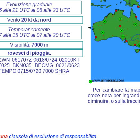
Evoluzione graduale
6 alle 21 UTC al 06 alle 23 UTC
Vento
20
kt da
nord
Temporaneamente
7 alle 15 UTC al 07 alle 20 UTC
Visibilità:
7000
m
rovesci di pioggia,
WN 061707Z 0618/0724 02010KT
T025 BKN035 BECMG 0621/0623
TEMPO 0715/0720 7000 SHRA
Per cambiare la mapp
croce nera per ingrandi
diminuire, o sulla frecc
i una
clausola di esclusione di responsabilità