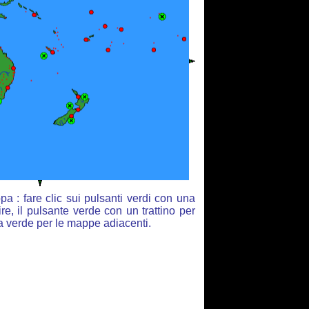
a : fare clic sui pulsanti verdi con una
re, il pulsante verde con un trattino per
ia verde per le mappe adiacenti.