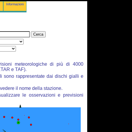
Informazioni
isioni meteorologiche di più di 4000
ETAR e TAF).
li sono rappresentate dai dischi gialli e
vedere il nome della stazione.
ualizzare le osservazioni e previsioni