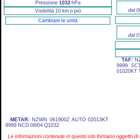
Pressione
1032
hPa
dal 0
Visibilità 10 km o più
Cambiare le unità
dal 0
TAF:
NZ
9999 SC
01020KT 
METAR:
NZWN 061900Z AUTO 02013KT
9999 NCD 08/04 Q1032
Le informazioni contenute in questo sito formano oggetto d