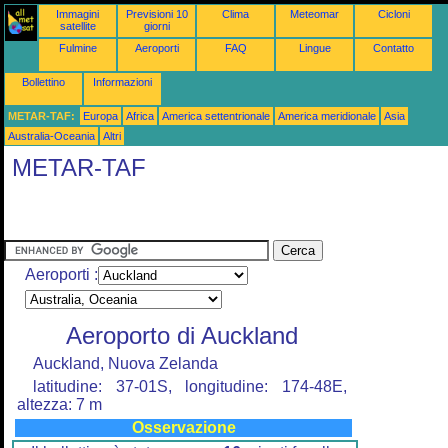
Immagini
Previsioni 10
Clima
Meteomar
Cicloni
satellite
giorni
Fulmine
Aeroporti
FAQ
Lingue
Contatto
Bollettino
Informazioni
METAR-TAF:
Europa
Africa
America settentrionale
America meridionale
Asia
Australia-Oceania
Altri
METAR-TAF
Aeroporti :
Aeroporto di Auckland
Auckland, Nuova Zelanda
latitudine: 37-01S, longitudine: 174-48E,
altezza: 7 m
Osservazione