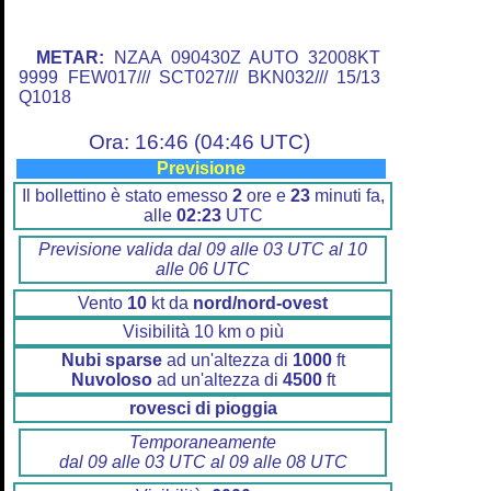
METAR:
NZAA 090430Z AUTO 32008KT
9999 FEW017/// SCT027/// BKN032/// 15/13
Q1018
Ora: 16:46 (04:46 UTC)
Previsione
Il bollettino è stato emesso
2
ore e
23
minuti fa,
alle
02:23
UTC
Previsione valida dal 09 alle 03 UTC al 10
alle 06 UTC
Vento
10
kt da
nord/nord-ovest
Visibilità 10 km o più
Nubi sparse
ad un'altezza di
1000
ft
Nuvoloso
ad un'altezza di
4500
ft
rovesci di pioggia
Temporaneamente
dal 09 alle 03 UTC al 09 alle 08 UTC