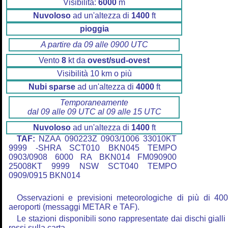
Visibilità:
6000
m
Nuvoloso
ad un'altezza di
1400
ft
pioggia
A partire da 09 alle 0900 UTC
Vento
8
kt da
ovest/sud-ovest
Visibilità 10 km o più
Nubi sparse
ad un'altezza di
4000
ft
Temporaneamente
dal 09 alle 09 UTC al 09 alle 15 UTC
Nuvoloso
ad un'altezza di
1400
ft
TAF:
NZAA 090223Z 0903/1006 33010KT
9999 -SHRA SCT010 BKN045 TEMPO
0903/0908 6000 RA BKN014 FM090900
25008KT 9999 NSW SCT040 TEMPO
0909/0915 BKN014
Osservazioni e previsioni meteorologiche di più di 40
aeroporti (messaggi METAR e TAF).
Le stazioni disponibili sono rappresentate dai dischi gialli
rossi sulla carta.