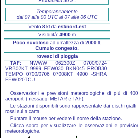
Probabilità 30% :
Temporaneamente
dal 07 alle 00 UTC al 07 alle 06 UTC
Vento
8
kt da
est/nord-est
Visibilità:
4900
m
Poco nuvoloso
ad un'altezza di
2000
ft,
Cumulo congesto.
rovesci di pioggia
TAF:
NWWW 062300Z 0700/0724
VRB02KT 9999 FEW030 BKN045 PROB30
TEMPO 0700/0706 07008KT 4900 -SHRA
FEW020TCU
Osservazioni e previsioni meteorologiche di più di 40
aeroporti (messaggi METAR e TAF).
Le stazioni disponibili sono rappresentate dai dischi gialli
rossi sulla carta.
Puntare il mouse per vedere il nome della stazione.
Clicca sopra per visualizzare le osservazioni e previsio
meteorologiche.