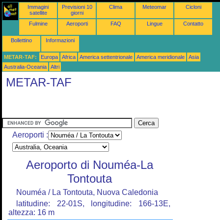
Immagini
Previsioni 10
Clima
Meteomar
Cicloni
satellite
giorni
Fulmine
Aeroporti
FAQ
Lingue
Contatto
Bollettino
Informazioni
METAR-TAF:
Europa
Africa
America settentrionale
America meridionale
Asia
Australia-Oceania
Altri
METAR-TAF
Aeroporti :
Aeroporto di Nouméa-La
Tontouta
Nouméa / La Tontouta, Nuova Caledonia
latitudine: 22-01S, longitudine: 166-13E,
altezza: 16 m