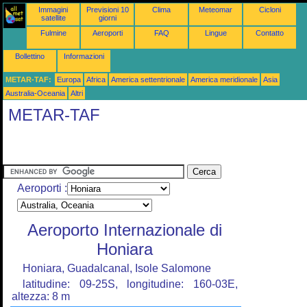
Immagini
Previsioni 10
Clima
Meteomar
Cicloni
satellite
giorni
Fulmine
Aeroporti
FAQ
Lingue
Contatto
Bollettino
Informazioni
METAR-TAF:
Europa
Africa
America settentrionale
America meridionale
Asia
Australia-Oceania
Altri
METAR-TAF
Aeroporti :
Aeroporto Internazionale di
Honiara
Honiara, Guadalcanal, Isole Salomone
latitudine: 09-25S, longitudine: 160-03E,
altezza: 8 m