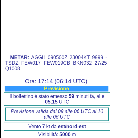
METAR:
AGGH 090500Z 23004KT 9999 -
TSDZ FEW017 FEW019CB BKN032 27/25
Q1008
Ora: 17:14 (06:14 UTC)
Previsione
Il bollettino è stato emesso
59
minuti fa, alle
05:15
UTC
Previsione valida dal 09 alle 06 UTC al 10
alle 06 UTC
Vento
7
kt da
est/nord-est
Visibilità:
5000
m