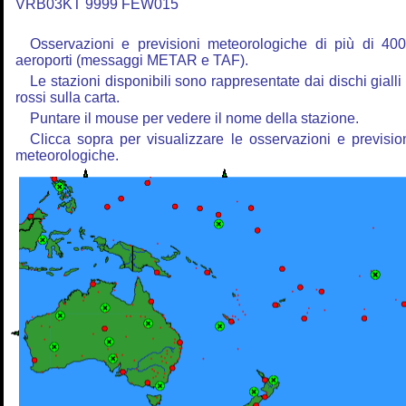
VRB03KT 9999 FEW015
Osservazioni e previsioni meteorologiche di più di 40
aeroporti (messaggi METAR e TAF).
Le stazioni disponibili sono rappresentate dai dischi gialli
rossi sulla carta.
Puntare il mouse per vedere il nome della stazione.
Clicca sopra per visualizzare le osservazioni e previsio
meteorologiche.