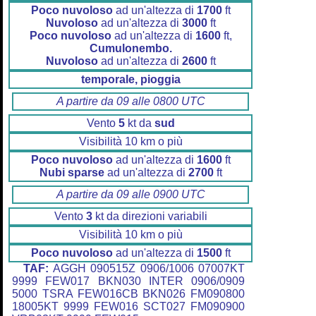
Poco nuvoloso
ad un'altezza di
1700
ft
Nuvoloso
ad un'altezza di
3000
ft
Poco nuvoloso
ad un'altezza di
1600
ft,
Cumulonembo.
Nuvoloso
ad un'altezza di
2600
ft
temporale, pioggia
A partire da 09 alle 0800 UTC
Vento
5
kt da
sud
Visibilità 10 km o più
Poco nuvoloso
ad un'altezza di
1600
ft
Nubi sparse
ad un'altezza di
2700
ft
A partire da 09 alle 0900 UTC
Vento
3
kt da direzioni variabili
Visibilità 10 km o più
Poco nuvoloso
ad un'altezza di
1500
ft
TAF:
AGGH 090515Z 0906/1006 07007KT
9999 FEW017 BKN030 INTER 0906/0909
5000 TSRA FEW016CB BKN026 FM090800
18005KT 9999 FEW016 SCT027 FM090900