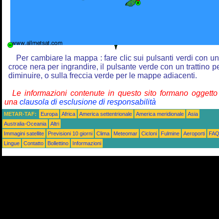
Per cambiare la mappa : fare clic sui pulsanti verdi con u
croce nera per ingrandire, il pulsante verde con un trattino p
diminuire, o sulla freccia verde per le mappe adiacenti.
Le informazioni contenute in questo sito formano oggetto
una
clausola di esclusione di responsabilità
METAR-TAF:
Europa
Africa
America settentrionale
America meridionale
Asia
Australia-Oceania
Altri
Immagini satellite
Previsioni 10 giorni
Clima
Meteomar
Cicloni
Fulmine
Aeroporti
FA
Lingue
Contatto
Bollettino
Informazioni