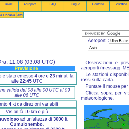
Fulmine
Aeroporti
FAQ
Lingue
Contatto
Bollettino
lia-Oceania
Altri
Aeroporti :
ra: 11:08 (03:08 UTC)
Osservazioni e prev
aeroporti (messaggi M
Previsione
Le stazioni disponibi
ino è stato emesso
4
ore e
23
minuti fa,
rossi sulla carta.
alle
22:45
UTC
Puntare il mouse per 
one valida dal 08 alle 00 UTC al 09
Clicca sopra per vis
alle 06 UTC
meteorologiche.
ento
4
kt da direzioni variabili
Visibilità 10 km o più
nuvoloso
ad un'altezza di
3000
ft,
Cumulonembo.