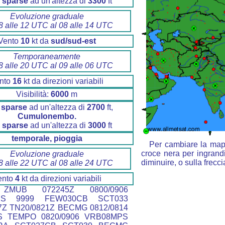
 sparse
ad un'altezza di
3300
ft
Evoluzione graduale
8 alle 12 UTC al 08 alle 14 UTC
Vento
10
kt da
sud/sud-est
Temporaneamente
8 alle 20 UTC al 09 alle 06 UTC
nto
16
kt da direzioni variabili
Visibilità:
6000
m
 sparse
ad un'altezza di
2700
ft,
Cumulonembo.
 sparse
ad un'altezza di
3000
ft
temporale, pioggia
Per cambiare la mapp
croce nera per ingrandi
Evoluzione graduale
diminuire, o sulla frecc
8 alle 22 UTC al 08 alle 24 UTC
ento
4
kt da direzioni variabili
MUB 072245Z 0800/0906
PS 9999 FEW030CB SCT033
7Z TN20/0821Z BECMG 0812/0814
S TEMPO 0820/0906 VRB08MPS