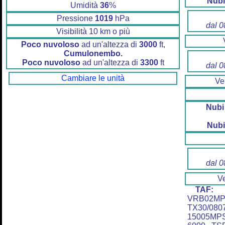
Nubi
Umidità
36
%
Pressione
1019
hPa
dal 0
Visibilità 10 km o più
Poco nuvoloso
ad un'altezza di
3000
ft,
Cumulonembo.
Poco nuvoloso
ad un'altezza di
3300
ft
dal 0
Cambiare le unità
Ve
Nubi
Nubi
dal 0
V
TAF:
Z
VRB02M
TX30/080
15005MP