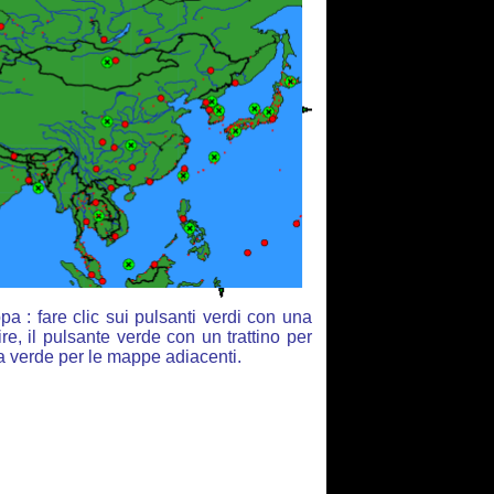
a : fare clic sui pulsanti verdi con una
re, il pulsante verde con un trattino per
ia verde per le mappe adiacenti.