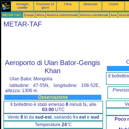
Immagini
Previsioni 10
Clima
Meteomar
Cicloni
satellite
giorni
METAR-TAF:
Europa
Africa
America settentrionale
America meridionale
Asia
Austra
METAR-TAF
Aeroporto di Ulan Bator-Gengis
O
Khan
Il bollett
Ulan Bator, Mongolia
latitudine: 47-55N, longitudine: 106-52E,
Previsi
altezza: 1306 m
Osservazione
V
Il bollettino è stato emesso
8
minuti fa, alle
03:00
UTC
Vento
8
kt da
sud-est
, variando fra
est
e
sud
Poco 
Temperature
24
°C