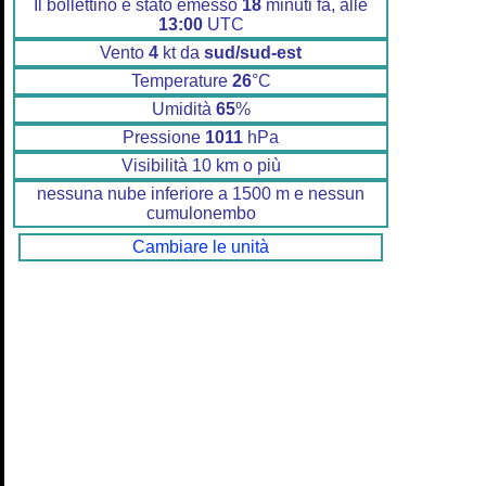
Il bollettino è stato emesso
18
minuti fa, alle
13:00
UTC
Vento
4
kt da
sud/sud-est
Temperature
26
°C
Umidità
65
%
Pressione
1011
hPa
Visibilità 10 km o più
nessuna nube inferiore a 1500 m e nessun
cumulonembo
Cambiare le unità