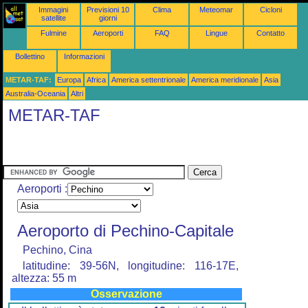
Immagini
Previsioni 10
Clima
Meteomar
Cicloni
satellite
giorni
Fulmine
Aeroporti
FAQ
Lingue
Contatto
Bollettino
Informazioni
METAR-TAF:
Europa
Africa
America settentrionale
America meridionale
Asia
Australia-Oceania
Altri
METAR-TAF
Aeroporti :
Aeroporto di Pechino-Capitale
Pechino, Cina
latitudine: 39-56N, longitudine: 116-17E,
altezza: 55 m
Osservazione