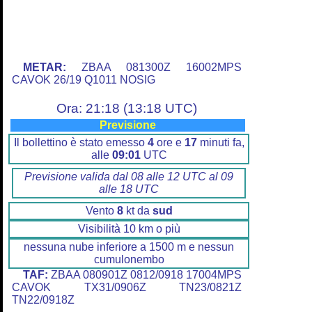
METAR:
ZBAA 081300Z 16002MPS
CAVOK 26/19 Q1011 NOSIG
Ora: 21:18 (13:18 UTC)
Previsione
Il bollettino è stato emesso
4
ore e
17
minuti fa,
alle
09:01
UTC
Previsione valida dal 08 alle 12 UTC al 09
alle 18 UTC
Vento
8
kt da
sud
Visibilità 10 km o più
nessuna nube inferiore a 1500 m e nessun
cumulonembo
TAF:
ZBAA 080901Z 0812/0918 17004MPS
CAVOK TX31/0906Z TN23/0821Z
TN22/0918Z