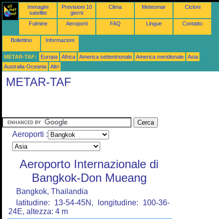
Immagini
Previsioni 10
Clima
Meteomar
Cicloni
satellite
giorni
Fulmine
Aeroporti
FAQ
Lingue
Contatto
Bollettino
Informazioni
METAR-TAF:
Europa
Africa
America settentrionale
America meridionale
Asia
Australia-Oceania
Altri
METAR-TAF
Aeroporti :
Aeroporto Internazionale di
Bangkok-Don Mueang
Bangkok, Thailandia
latitudine: 13-54-45N, longitudine: 100-36-
24E, altezza: 4 m