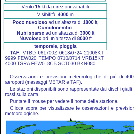
Vento
15
kt da direzioni variabili
Visibilità:
4000
m
Poco nuvoloso
ad un'altezza di
1800
ft,
Cumulonembo.
Nubi sparse
ad un'altezza di
3000
ft
Nuvoloso
ad un'altezza di
8000
ft
temporale, pioggia
TAF:
VTBD 061700Z 0618/0724 21008KT
9999 FEW020 TEMPO 0710/0714 VRB15KT
4000 TSRA FEW018CB SCT030 BKN080
Osservazioni e previsioni meteorologiche di più di 40
aeroporti (messaggi METAR e TAF).
Le stazioni disponibili sono rappresentate dai dischi gialli
rossi sulla carta.
Puntare il mouse per vedere il nome della stazione.
Clicca sopra per visualizzare le osservazioni e previsio
meteorologiche.