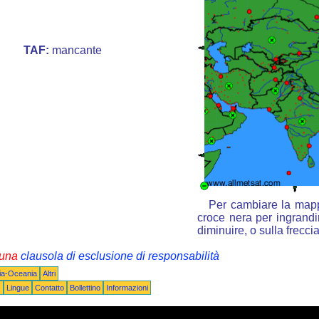
TAF:
mancante
Per cambiare la mappa
croce nera per ingrandir
diminuire, o sulla frecc
i una
clausola di esclusione di responsabilità
lia-Oceania
Altri
Q
Lingue
Contatto
Bollettino
Informazioni