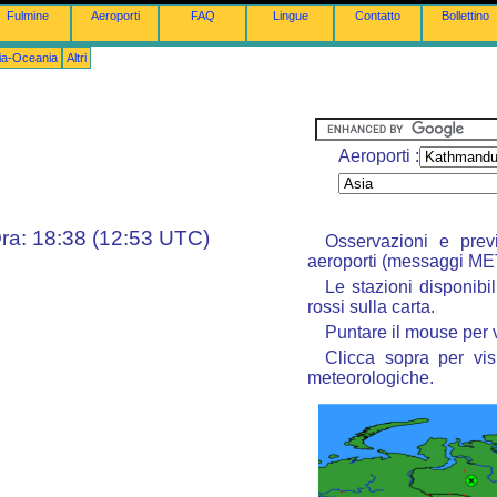
Fulmine
Aeroporti
FAQ
Lingue
Contatto
Bollettino
lia-Oceania
Altri
Aeroporti :
ra: 18:38 (12:53 UTC)
Osservazioni e prev
aeroporti (messaggi M
Le stazioni disponibil
rossi sulla carta.
Puntare il mouse per 
Clicca sopra per vis
meteorologiche.