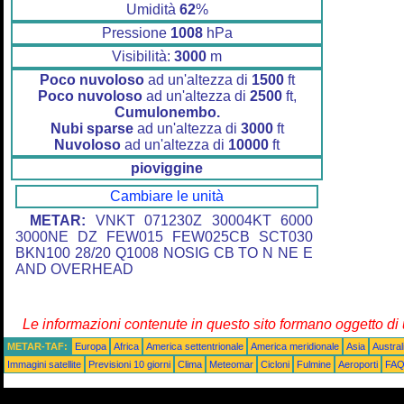
Umidità
62
%
Pressione
1008
hPa
Visibilità:
3000
m
Poco nuvoloso
ad un'altezza di
1500
ft
Poco nuvoloso
ad un'altezza di
2500
ft,
Cumulonembo.
Nubi sparse
ad un'altezza di
3000
ft
Nuvoloso
ad un'altezza di
10000
ft
pioviggine
Cambiare le unità
METAR:
VNKT 071230Z 30004KT 6000
3000NE DZ FEW015 FEW025CB SCT030
BKN100 28/20 Q1008 NOSIG CB TO N NE E
AND OVERHEAD
Le informazioni contenute in questo sito formano oggetto d
METAR-TAF:
Europa
Africa
America settentrionale
America meridionale
Asia
Austra
Immagini satellite
Previsioni 10 giorni
Clima
Meteomar
Cicloni
Fulmine
Aeroporti
FA