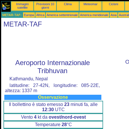
Immagini
Previsioni 10
Clima
Meteomar
Cicloni
satellite
giorni
METAR-TAF:
Europa
Africa
America settentrionale
America meridionale
Asia
Austra
METAR-TAF
Aeroporto Internazionale
O
Tribhuvan
Kathmandu, Nepal
latitudine: 27-42N, longitudine: 085-22E,
altezza: 1337 m
Osservazione
Il bollettino è stato emesso
23
minuti fa, alle
12:30
UTC
Vento
4
kt da
ovest/nord-ovest
Temperature
28
°C