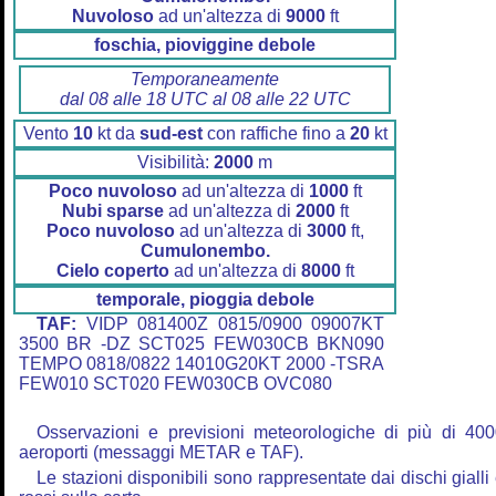
Nuvoloso
ad un'altezza di
9000
ft
foschia, pioviggine debole
Temporaneamente
dal 08 alle 18 UTC al 08 alle 22 UTC
Vento
10
kt da
sud-est
con raffiche fino a
20
kt
Visibilità:
2000
m
Poco nuvoloso
ad un'altezza di
1000
ft
Nubi sparse
ad un'altezza di
2000
ft
Poco nuvoloso
ad un'altezza di
3000
ft,
Cumulonembo.
Cielo coperto
ad un'altezza di
8000
ft
temporale, pioggia debole
TAF:
VIDP 081400Z 0815/0900 09007KT
3500 BR -DZ SCT025 FEW030CB BKN090
TEMPO 0818/0822 14010G20KT 2000 -TSRA
FEW010 SCT020 FEW030CB OVC080
Osservazioni e previsioni meteorologiche di più di 40
aeroporti (messaggi METAR e TAF).
Le stazioni disponibili sono rappresentate dai dischi gialli