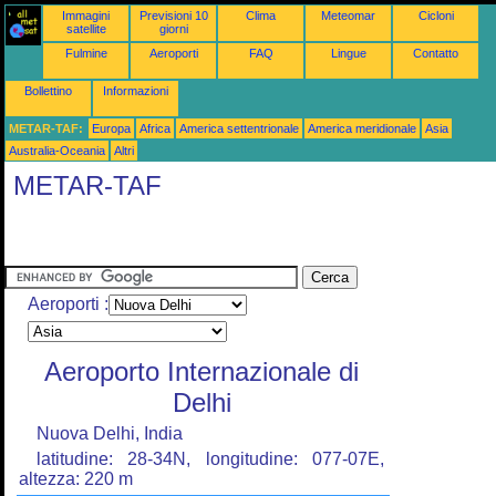
Immagini
Previsioni 10
Clima
Meteomar
Cicloni
satellite
giorni
Fulmine
Aeroporti
FAQ
Lingue
Contatto
Bollettino
Informazioni
METAR-TAF:
Europa
Africa
America settentrionale
America meridionale
Asia
Australia-Oceania
Altri
METAR-TAF
Aeroporti :
Aeroporto Internazionale di
Delhi
Nuova Delhi, India
latitudine: 28-34N, longitudine: 077-07E,
altezza: 220 m