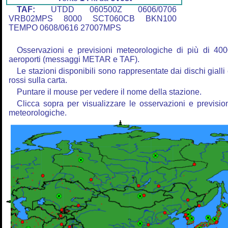
TAF:
UTDD 060500Z 0606/0706
VRB02MPS 8000 SCT060CB BKN100
TEMPO 0608/0616 27007MPS
Osservazioni e previsioni meteorologiche di più di 40
aeroporti (messaggi METAR e TAF).
Le stazioni disponibili sono rappresentate dai dischi gialli
rossi sulla carta.
Puntare il mouse per vedere il nome della stazione.
Clicca sopra per visualizzare le osservazioni e previsio
meteorologiche.