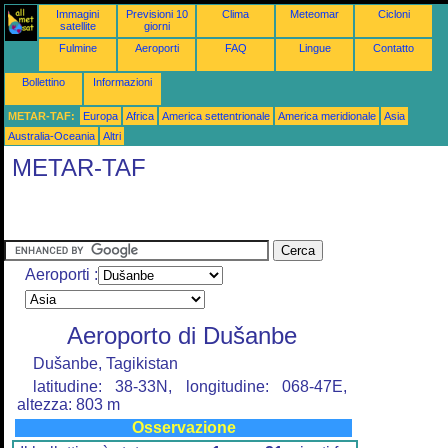
Immagini
Previsioni 10
Clima
Meteomar
Cicloni
satellite
giorni
Fulmine
Aeroporti
FAQ
Lingue
Contatto
Bollettino
Informazioni
METAR-TAF:
Europa
Africa
America settentrionale
America meridionale
Asia
Australia-Oceania
Altri
METAR-TAF
Aeroporti :
Aeroporto di Dušanbe
Dušanbe, Tagikistan
latitudine: 38-33N, longitudine: 068-47E,
altezza: 803 m
Osservazione