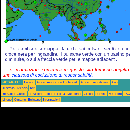
Per cambiare la mappa : fare clic sui pulsanti verdi con u
croce nera per ingrandire, il pulsante verde con un trattino p
diminuire, o sulla freccia verde per le mappe adiacenti.
Le informazioni contenute in questo sito formano oggetto
una
clausola di esclusione di responsabilità
METAR-TAF:
Europa
Africa
America settentrionale
America meridionale
Asia
Australia-Oceania
Altri
Immagini satellite
Previsioni 10 giorni
Clima
Meteomar
Cicloni
Fulmine
Aeroporti
FA
Lingue
Contatto
Bollettino
Informazioni