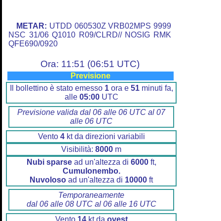
METAR:
UTDD 060530Z VRB02MPS 9999
NSC 31/06 Q1010 R09/CLRD// NOSIG RMK
QFE690/0920
Ora: 11:51 (06:51 UTC)
Previsione
Il bollettino è stato emesso
1
ora e
51
minuti fa,
alle
05:00
UTC
Previsione valida dal 06 alle 06 UTC al 07
alle 06 UTC
Vento
4
kt da direzioni variabili
Visibilità:
8000
m
Nubi sparse
ad un'altezza di
6000
ft,
Cumulonembo.
Nuvoloso
ad un'altezza di
10000
ft
Temporaneamente
dal 06 alle 08 UTC al 06 alle 16 UTC
Vento
14
kt da
ovest