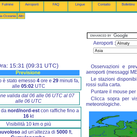
Fulmine
Aeroporti
FAQ
Lingue
Contatto
Bollettino
lia-Oceania
Altri
Aeroporti :
ra: 15:31 (09:31 UTC)
Osservazioni e prev
aeroporti (messaggi M
Previsione
Le stazioni disponibi
ino è stato emesso
4
ore e
29
minuti fa,
rossi sulla carta.
alle
05:02
UTC
Puntare il mouse per 
one valida dal 06 alle 06 UTC al 07
Clicca sopra per vis
alle 06 UTC
meteorologiche.
 da
nord/nord-est
con raffiche fino a
16
kt
Visibilità 10 km o più
nuvoloso
ad un'altezza di
5000
ft,