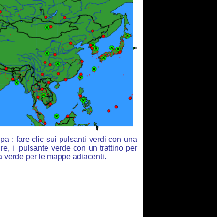
a : fare clic sui pulsanti verdi con una
re, il pulsante verde con un trattino per
ia verde per le mappe adiacenti.