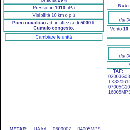
Umidità
29
%
Nubi
Pressione
1010
hPa
Visibilità 10 km o più
dal 0
Poco nuvoloso
ad un'altezza di
5000
ft,
Cumulo congesto.
Vento
10
Cambiare le unità
dal 0
TAF:
U
02003G0
TX33/061
07005G
16005MP
METAR:
UAAA 060900Z 04005MPS