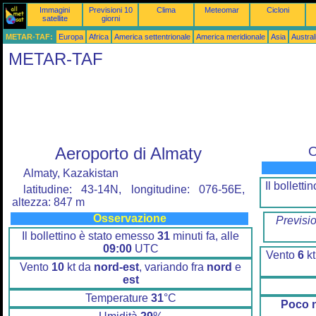
Immagini
Previsioni 10
Clima
Meteomar
Cicloni
satellite
giorni
METAR-TAF:
Europa
Africa
America settentrionale
America meridionale
Asia
Austra
METAR-TAF
Aeroporto di Almaty
O
Almaty, Kazakistan
Il bollett
latitudine: 43-14N, longitudine: 076-56E,
altezza: 847 m
Osservazione
Previsi
Il bollettino è stato emesso
31
minuti fa, alle
09:00
UTC
Vento
6
kt
Vento
10
kt da
nord-est
, variando fra
nord
e
est
Temperature
31
°C
Poco 