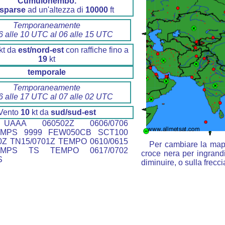
Cumulonembo.
 sparse
ad un'altezza di
10000
ft
Temporaneamente
6 alle 10 UTC al 06 alle 15 UTC
kt da
est/nord-est
con raffiche fino a
19
kt
temporale
Temporaneamente
6 alle 17 UTC al 07 alle 02 UTC
Vento
10
kt da
sud/sud-est
AAA 060502Z 0606/0706
8MPS 9999 FEW050CB SCT100
0Z TN15/0701Z TEMPO 0610/0615
Per cambiare la mapp
10MPS TS TEMPO 0617/0702
croce nera per ingrandi
S
diminuire, o sulla frecc