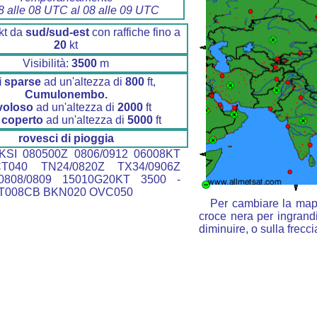
8 alle 08 UTC al 08 alle 09 UTC
kt da
sud/sud-est
con raffiche fino a
20
kt
Visibilità:
3500
m
 sparse
ad un'altezza di
800
ft,
Cumulonembo.
voloso
ad un'altezza di
2000
ft
 coperto
ad un'altezza di
5000
ft
rovesci di pioggia
SI 080500Z 0806/0912 06008KT
T040 TN24/0820Z TX34/0906Z
808/0809 15010G20KT 3500 -
T008CB BKN020 OVC050
Per cambiare la mapp
croce nera per ingrandi
diminuire, o sulla frecc