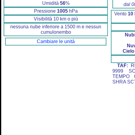
Umidità
56
%
dal 0
Pressione
1005
hPa
Vento
10
Visibilità 10 km o più
nessuna nube inferiore a 1500 m e nessun
cumulonembo
Nubi
Cambiare le unità
Nu
Cielo
TAF:
RK
9999 SC
TEMPO 0
SHRA SC