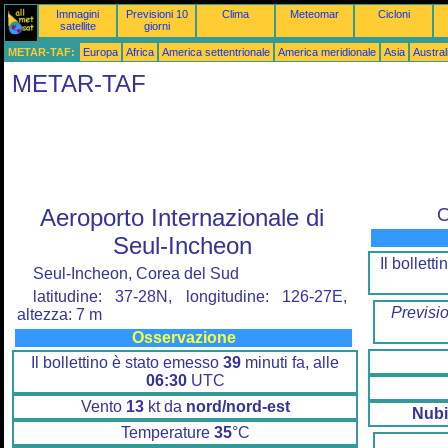
Immagini
Previsioni 10
Clima
Meteomar
Cicloni
satellite
giorni
METAR-TAF:
Europa
Africa
America settentrionale
America meridionale
Asia
Austra
METAR-TAF
Aeroporto Internazionale di
O
Seul-Incheon
Il bollet
Seul-Incheon, Corea del Sud
latitudine: 37-28N, longitudine: 126-27E,
Previsi
altezza: 7 m
Osservazione
Il bollettino è stato emesso
39
minuti fa, alle
06:30
UTC
Vento
13
kt da
nord/nord-est
Nubi
Temperature
35
°C