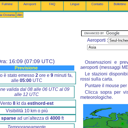
Fulmine
Aeroporti
FAQ
Lingue
Contatto
Bollettino
lia-Oceania
Altri
Aeroporti :
ra: 16:09 (07:09 UTC)
Osservazioni e prev
aeroporti (messaggi M
Previsione
Le stazioni disponibi
tino è stato emesso
2
ore e
9
minuti fa,
rossi sulla carta.
alle
05:00
UTC
Puntare il mouse per 
one valida dal 08 alle 06 UTC al 09
Clicca sopra per vis
alle 12 UTC
meteorologiche.
Vento
8
kt da
est/nord-est
Visibilità 10 km o più
 sparse
ad un'altezza di
4000
ft
Temporaneamente