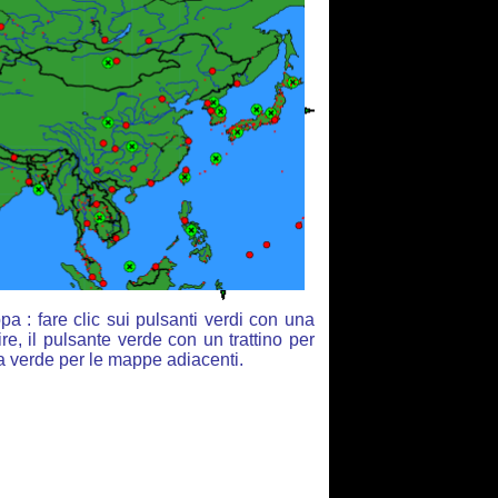
a : fare clic sui pulsanti verdi con una
re, il pulsante verde con un trattino per
ia verde per le mappe adiacenti.