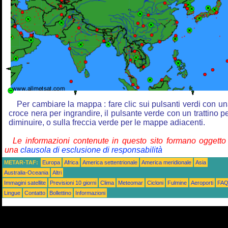
Per cambiare la mappa : fare clic sui pulsanti verdi con u
croce nera per ingrandire, il pulsante verde con un trattino p
diminuire, o sulla freccia verde per le mappe adiacenti.
Le informazioni contenute in questo sito formano oggetto
una
clausola di esclusione di responsabilità
METAR-TAF:
Europa
Africa
America settentrionale
America meridionale
Asia
Australia-Oceania
Altri
Immagini satellite
Previsioni 10 giorni
Clima
Meteomar
Cicloni
Fulmine
Aeroporti
FA
Lingue
Contatto
Bollettino
Informazioni