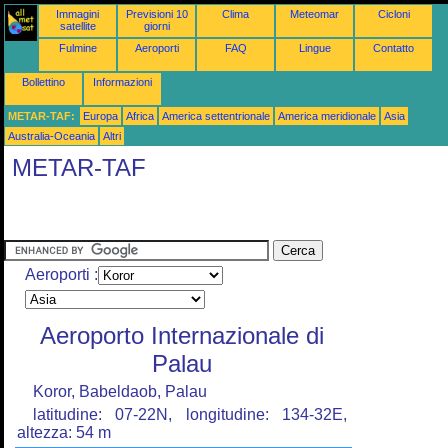
Immagini
Previsioni 10
Clima
Meteomar
Cicloni
satellite
giorni
Fulmine
Aeroporti
FAQ
Lingue
Contatto
Bollettino
Informazioni
METAR-TAF:
Europa
Africa
America settentrionale
America meridionale
Asia
Australia-Oceania
Altri
METAR-TAF
Aeroporti :
Aeroporto Internazionale di
Palau
Koror, Babeldaob, Palau
latitudine: 07-22N, longitudine: 134-32E,
altezza: 54 m