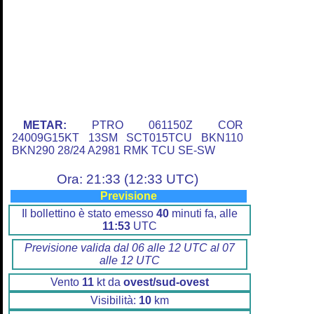
METAR:
PTRO 061150Z COR
24009G15KT 13SM SCT015TCU BKN110
BKN290 28/24 A2981 RMK TCU SE-SW
Ora: 21:33 (12:33 UTC)
Previsione
Il bollettino è stato emesso
40
minuti fa, alle
11:53
UTC
Previsione valida dal 06 alle 12 UTC al 07
alle 12 UTC
Vento
11
kt da
ovest/sud-ovest
Visibilità:
10
km