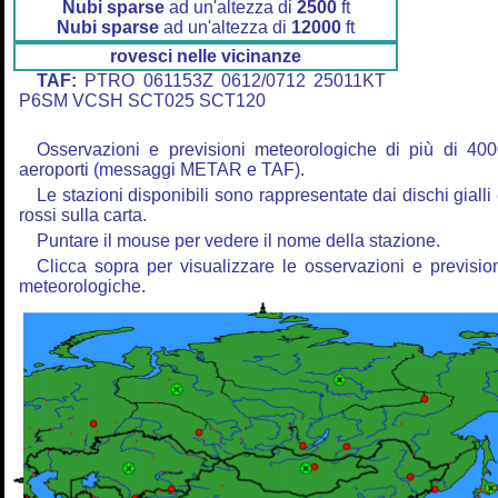
Nubi sparse
ad un'altezza di
2500
ft
Nubi sparse
ad un'altezza di
12000
ft
rovesci nelle vicinanze
TAF:
PTRO 061153Z 0612/0712 25011KT
P6SM VCSH SCT025 SCT120
Osservazioni e previsioni meteorologiche di più di 40
aeroporti (messaggi METAR e TAF).
Le stazioni disponibili sono rappresentate dai dischi gialli
rossi sulla carta.
Puntare il mouse per vedere il nome della stazione.
Clicca sopra per visualizzare le osservazioni e previsio
meteorologiche.