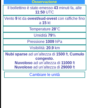
Osservazione
Il bollettino è stato emesso
43
minuti fa, alle
11:50
UTC
Vento
9
kt da
ovest/sud-ovest
con raffiche fino
a
15
kt
Temperature
28
°C
Umidità
79
%
Pressione
1009
hPa
Visibilità:
20.9
km
Nubi sparse
ad un'altezza di
1500
ft,
Cumulo
congesto.
Nuvoloso
ad un'altezza di
11000
ft
Nuvoloso
ad un'altezza di
29000
ft
Cambiare le unità