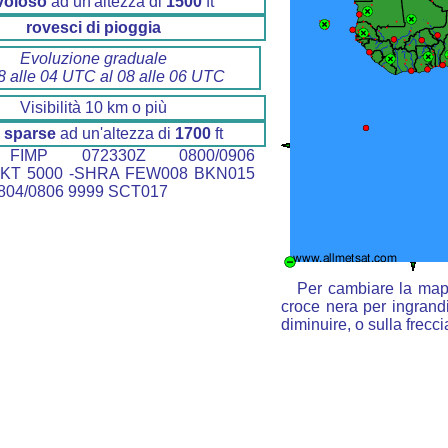
voloso
ad un'altezza di
1500
ft
rovesci di pioggia
Evoluzione graduale
8 alle 04 UTC al 08 alle 06 UTC
Visibilità 10 km o più
 sparse
ad un'altezza di
1700
ft
IMP 072330Z 0800/0906
0KT 5000 -SHRA FEW008 BKN015
04/0806 9999 SCT017
Per cambiare la mapp
croce nera per ingrandi
diminuire, o sulla frecc