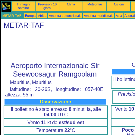
Immagini
Previsioni 10
Clima
Meteomar
Cicloni
satellite
giorni
METAR-TAF:
Europa
Africa
America settentrionale
America meridionale
Asia
Austra
METAR-TAF
Aeroporto Internazionale Sir
O
Seewoosagur Ramgoolam
Il bollett
Mauritius, Mauritius
latitudine: 20-26S, longitudine: 057-40E,
Previsi
altezza: 55 m
Osservazione
Vento
10
Il bollettino è stato emesso
8
minuti fa, alle
04:00
UTC
Vento
11
kt da
est/sud-est
Poco
Temperature
22
°C