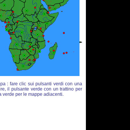
a : fare clic sui pulsanti verdi con una
re, il pulsante verde con un trattino per
ia verde per le mappe adiacenti.