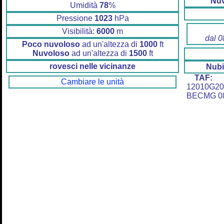
Nu
Umidità
78
%
Pressione
1023
hPa
Visibilità:
6000
m
dal 0
Poco nuvoloso
ad un'altezza di
1000
ft
Nuvoloso
ad un'altezza di
1500
ft
rovesci nelle vicinanze
Nubi
TAF:
F
Cambiare le unità
12010G2
BECMG 08