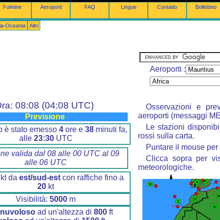
Fulmine
Aeroporti
FAQ
Lingue
Contatto
Bollettino
lia-Oceania
Altri
Aeroporti :
ra: 08:08 (04:08 UTC)
Osservazioni e prev
aeroporti (messaggi M
Previsione
Le stazioni disponibi
ino è stato emesso
4
ore e
38
minuti fa,
rossi sulla carta.
alle
23:30
UTC
Puntare il mouse per 
one valida dal 08 alle 00 UTC al 09
Clicca sopra per vis
alle 06 UTC
meteorologiche.
kt da
est/sud-est
con raffiche fino a
20
kt
Visibilità:
5000
m
 nuvoloso
ad un'altezza di
800
ft