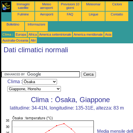
Immagini
Meteo
Previsioni 10
Meteomar
Cicloni
satellite
aeroporti
giorni
Fulmine
Aeroporti
FAQ
Lingue
Contatto
Bollettino
Informazioni
Clima :
Europa
Africa
America settentrionale
America meridionale
Asia
Australia-Oceania
Altri
Dati climatici normali
Clima :
Clima : Ōsaka, Giappone
latitudine: 34-41N, longitudine: 135-31E, altezza: 83 m
Media mensile del