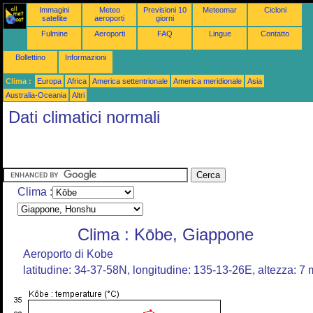
Immagini
Meteo
Previsioni 10
Meteomar
Cicloni
satellite
aeroporti
giorni
Fulmine
Aeroporti
FAQ
Lingue
Contatto
Bollettino
Informazioni
Clima :
Europa
Africa
America settentrionale
America meridionale
Asia
Australia-Oceania
Altri
Dati climatici normali
Clima :
Clima : Kōbe, Giappone
Aeroporto di Kobe
latitudine: 34-37-58N, longitudine: 135-13-26E, altezza: 7 