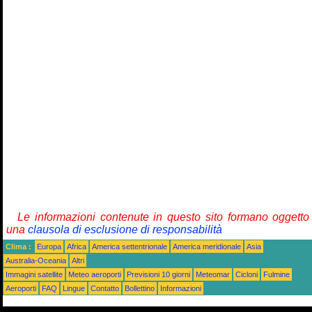
Le informazioni contenute in questo sito formano oggetto
una
clausola di esclusione di responsabilità
Clima :
Europa
Africa
America settentrionale
America meridionale
Asia
Australia-Oceania
Altri
Immagini satellite
Meteo aeroporti
Previsioni 10 giorni
Meteomar
Cicloni
Fulmine
Aeroporti
FAQ
Lingue
Contatto
Bollettino
Informazioni