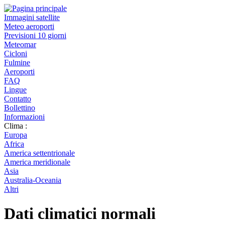
Immagini satellite
Meteo aeroporti
Previsioni 10 giorni
Meteomar
Cicloni
Fulmine
Aeroporti
FAQ
Lingue
Contatto
Bollettino
Informazioni
Clima :
Europa
Africa
America settentrionale
America meridionale
Asia
Australia-Oceania
Altri
Dati climatici normali