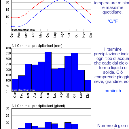
temperature mini
e massime
quotidiane.
°C/°F
Il termine
precipitazione indi
ogni tipo di acqua
che cade dal cielo 
forma liquida o
solida. Ciò
comprende pioggi
neve, grandine, ec
mm/inch
Numero di giorni