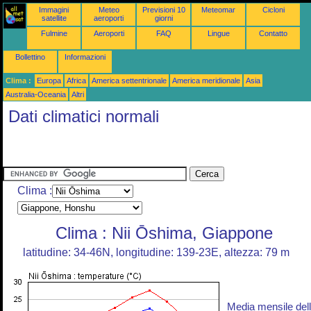
Immagini
Meteo
Previsioni 10
Meteomar
Cicloni
satellite
aeroporti
giorni
Fulmine
Aeroporti
FAQ
Lingue
Contatto
Bollettino
Informazioni
Clima :
Europa
Africa
America settentrionale
America meridionale
Asia
Australia-Oceania
Altri
Dati climatici normali
Clima :
Clima : Nii Ōshima, Giappone
latitudine: 34-46N, longitudine: 139-23E, altezza: 79 m
Media mensile del