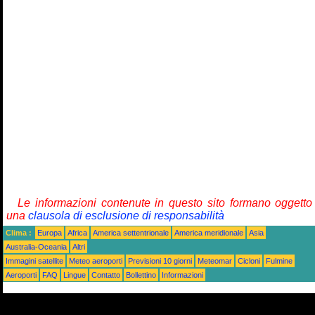
Le informazioni contenute in questo sito formano oggetto
una
clausola di esclusione di responsabilità
Clima :
Europa
Africa
America settentrionale
America meridionale
Asia
Australia-Oceania
Altri
Immagini satellite
Meteo aeroporti
Previsioni 10 giorni
Meteomar
Cicloni
Fulmine
Aeroporti
FAQ
Lingue
Contatto
Bollettino
Informazioni