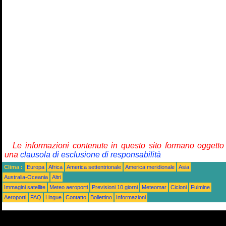
Le informazioni contenute in questo sito formano oggetto
una
clausola di esclusione di responsabilità
Clima :
Europa
Africa
America settentrionale
America meridionale
Asia
Australia-Oceania
Altri
Immagini satellite
Meteo aeroporti
Previsioni 10 giorni
Meteomar
Cicloni
Fulmine
Aeroporti
FAQ
Lingue
Contatto
Bollettino
Informazioni