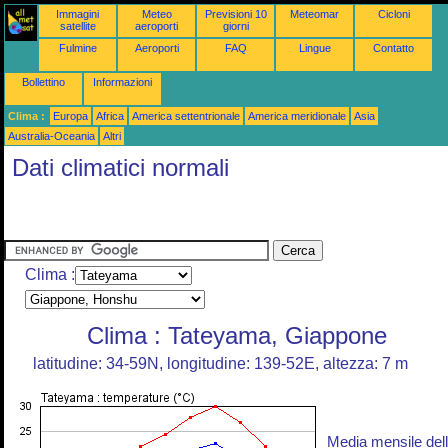
Immagini
Meteo
Previsioni 10
Meteomar
Cicloni
satellite
aeroporti
giorni
Fulmine
Aeroporti
FAQ
Lingue
Contatto
Bollettino
Informazioni
Clima :
Europa
Africa
America settentrionale
America meridionale
Asia
Australia-Oceania
Altri
Dati climatici normali
Clima :
Clima : Tateyama, Giappone
latitudine: 34-59N, longitudine: 139-52E, altezza: 7 m
Media mensile del