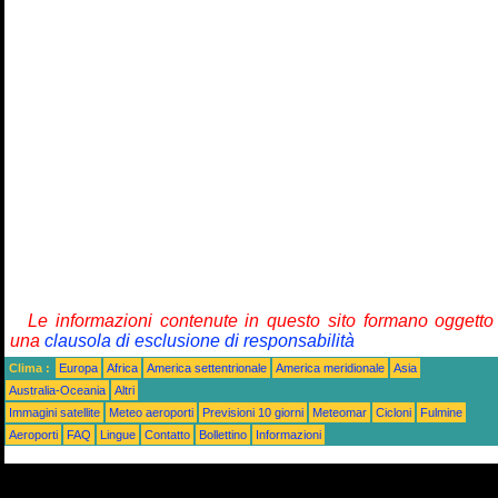
Le informazioni contenute in questo sito formano oggetto
una
clausola di esclusione di responsabilità
Clima :
Europa
Africa
America settentrionale
America meridionale
Asia
Australia-Oceania
Altri
Immagini satellite
Meteo aeroporti
Previsioni 10 giorni
Meteomar
Cicloni
Fulmine
Aeroporti
FAQ
Lingue
Contatto
Bollettino
Informazioni