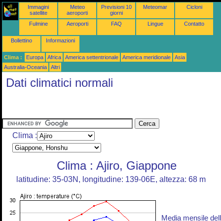
Immagini
Meteo
Previsioni 10
Meteomar
Cicloni
satellite
aeroporti
giorni
Fulmine
Aeroporti
FAQ
Lingue
Contatto
Bollettino
Informazioni
Clima :
Europa
Africa
America settentrionale
America meridionale
Asia
Australia-Oceania
Altri
Dati climatici normali
Clima :
Clima : Ajiro, Giappone
latitudine: 35-03N, longitudine: 139-06E, altezza: 68 m
Media mensile del