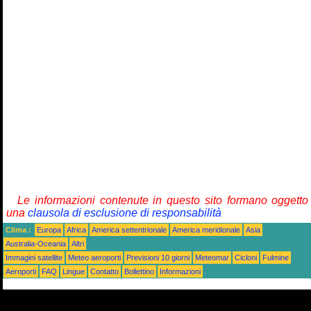
Le informazioni contenute in questo sito formano oggetto
una
clausola di esclusione di responsabilità
Clima :
Europa
Africa
America settentrionale
America meridionale
Asia
Australia-Oceania
Altri
Immagini satellite
Meteo aeroporti
Previsioni 10 giorni
Meteomar
Cicloni
Fulmine
Aeroporti
FAQ
Lingue
Contatto
Bollettino
Informazioni