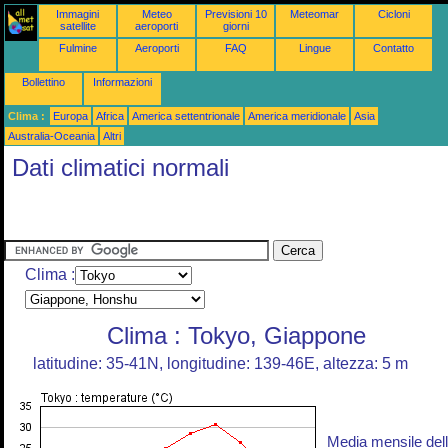
Immagini
Meteo
Previsioni 10
Meteomar
Cicloni
satellite
aeroporti
giorni
Fulmine
Aeroporti
FAQ
Lingue
Contatto
Bollettino
Informazioni
Clima :
Europa
Africa
America settentrionale
America meridionale
Asia
Australia-Oceania
Altri
Dati climatici normali
Clima :
Clima : Tokyo, Giappone
latitudine: 35-41N, longitudine: 139-46E, altezza: 5 m
Media mensile del