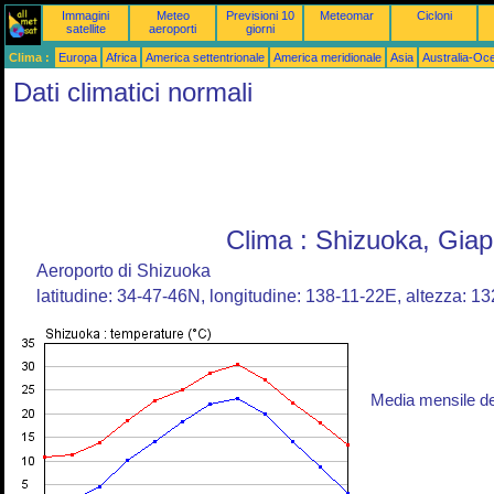
Immagini
Meteo
Previsioni 10
Meteomar
Cicloni
satellite
aeroporti
giorni
Clima :
Europa
Africa
America settentrionale
America meridionale
Asia
Australia-Oc
Dati climatici normali
Clima : Shizuoka, Gia
Aeroporto di Shizuoka
latitudine: 34-47-46N, longitudine: 138-11-22E, altezza: 1
Media mensile d