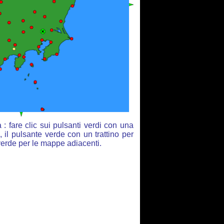
 fare clic sui pulsanti verdi con una
 il pulsante verde con un trattino per
 verde per le mappe adiacenti.