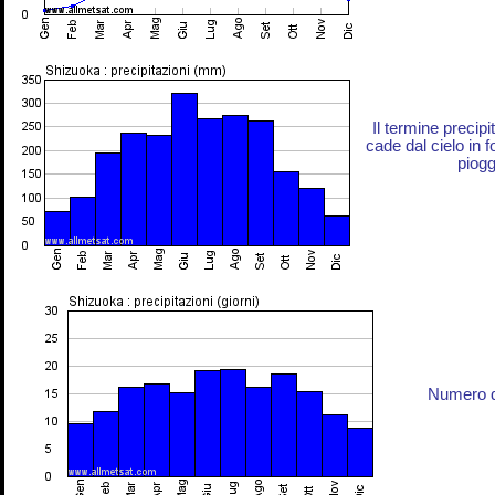
Il termine precip
cade dal cielo in 
piogg
Numero di