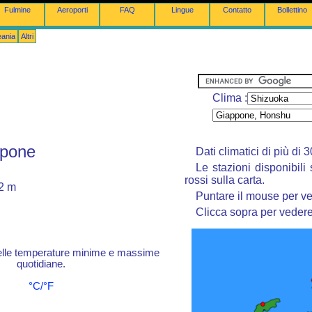
Fulmine
Aeroporti
FAQ
Lingue
Contatto
Bollettino
eania
Altri
Clima :
ppone
Dati climatici di più di
Le stazioni disponibili
rossi sulla carta.
32 m
Puntare il mouse per ve
Clicca sopra per vedere 
elle temperature minime e massime
quotidiane.
°C/°F