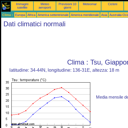
Immagini
Meteo
Previsioni 10
Meteomar
Cicloni
satellite
aeroporti
giorni
Clima :
Europa
Africa
America settentrionale
America meridionale
Asia
Australia-Oc
Dati climatici normali
Clima : Tsu, Giappo
latitudine: 34-44N, longitudine: 136-31E, altezza: 18 m
Media mensile d