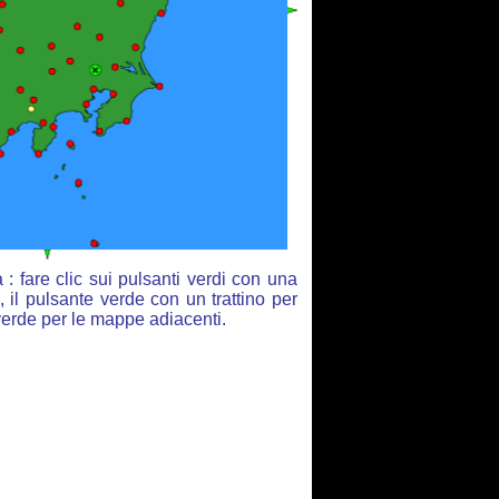
 fare clic sui pulsanti verdi con una
 il pulsante verde con un trattino per
 verde per le mappe adiacenti.