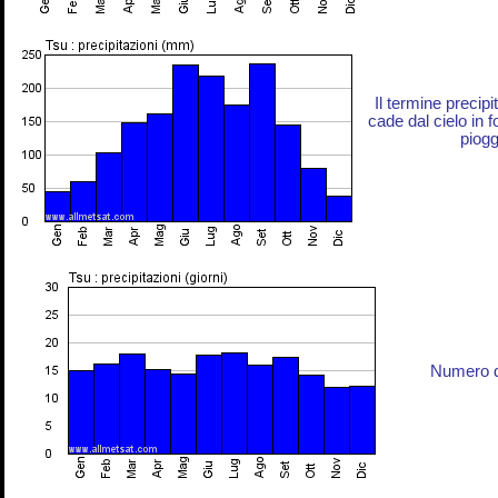
Il termine precip
cade dal cielo in 
piogg
Numero di