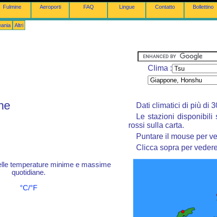
Fulmine
Aeroporti
FAQ
Lingue
Contatto
Bollettino
eania
Altri
Clima :
ne
Dati climatici di più di
Le stazioni disponibili
rossi sulla carta.
Puntare il mouse per ve
Clicca sopra per vedere 
elle temperature minime e massime
quotidiane.
°C/°F