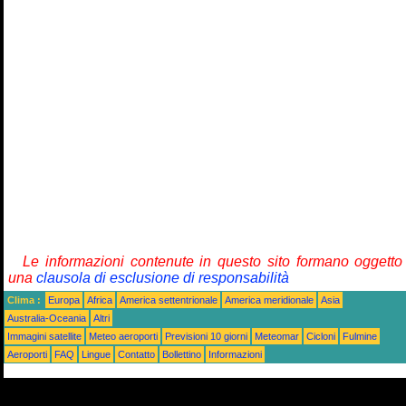
Le informazioni contenute in questo sito formano oggetto
una
clausola di esclusione di responsabilità
Clima :
Europa
Africa
America settentrionale
America meridionale
Asia
Australia-Oceania
Altri
Immagini satellite
Meteo aeroporti
Previsioni 10 giorni
Meteomar
Cicloni
Fulmine
Aeroporti
FAQ
Lingue
Contatto
Bollettino
Informazioni