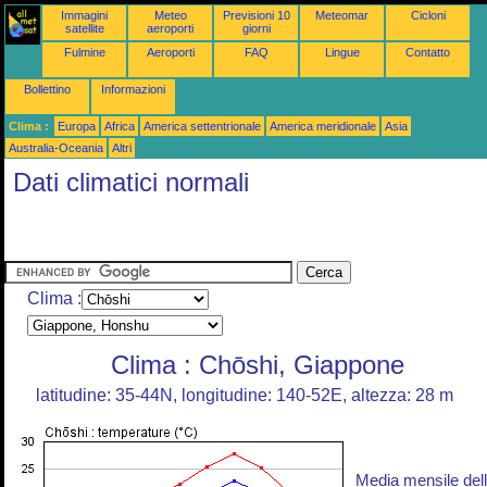
Immagini
Meteo
Previsioni 10
Meteomar
Cicloni
satellite
aeroporti
giorni
Fulmine
Aeroporti
FAQ
Lingue
Contatto
Bollettino
Informazioni
Clima :
Europa
Africa
America settentrionale
America meridionale
Asia
Australia-Oceania
Altri
Dati climatici normali
Clima :
Clima : Chōshi, Giappone
latitudine: 35-44N, longitudine: 140-52E, altezza: 28 m
Media mensile del