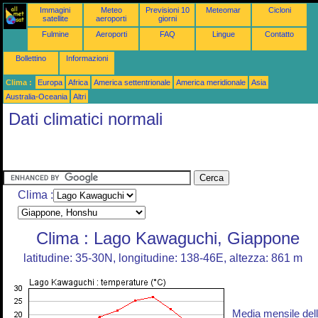
Immagini
Meteo
Previsioni 10
Meteomar
Cicloni
satellite
aeroporti
giorni
Fulmine
Aeroporti
FAQ
Lingue
Contatto
Bollettino
Informazioni
Clima :
Europa
Africa
America settentrionale
America meridionale
Asia
Australia-Oceania
Altri
Dati climatici normali
Clima :
Clima : Lago Kawaguchi, Giappone
latitudine: 35-30N, longitudine: 138-46E, altezza: 861 m
Media mensile del