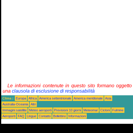
Le informazioni contenute in questo sito formano oggetto
una
clausola di esclusione di responsabilità
Clima :
Europa
Africa
America settentrionale
America meridionale
Asia
Australia-Oceania
Altri
Immagini satellite
Meteo aeroporti
Previsioni 10 giorni
Meteomar
Cicloni
Fulmine
Aeroporti
FAQ
Lingue
Contatto
Bollettino
Informazioni