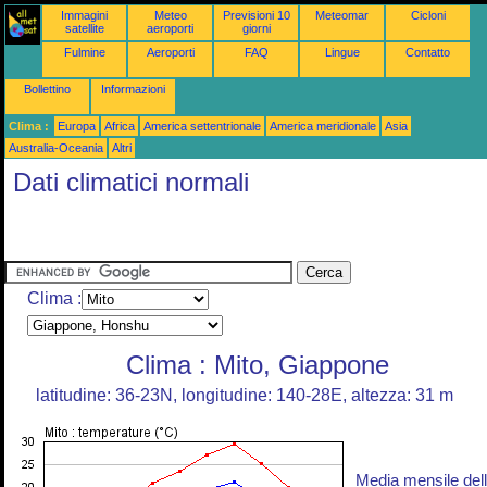
Immagini
Meteo
Previsioni 10
Meteomar
Cicloni
satellite
aeroporti
giorni
Fulmine
Aeroporti
FAQ
Lingue
Contatto
Bollettino
Informazioni
Clima :
Europa
Africa
America settentrionale
America meridionale
Asia
Australia-Oceania
Altri
Dati climatici normali
Clima :
Clima : Mito, Giappone
latitudine: 36-23N, longitudine: 140-28E, altezza: 31 m
Media mensile del