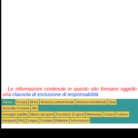
Le informazioni contenute in questo sito formano oggetto
una
clausola di esclusione di responsabilità
Clima :
Europa
Africa
America settentrionale
America meridionale
Asia
Australia-Oceania
Altri
Immagini satellite
Meteo aeroporti
Previsioni 10 giorni
Meteomar
Cicloni
Fulmine
Aeroporti
FAQ
Lingue
Contatto
Bollettino
Informazioni