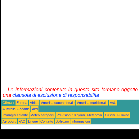
Le informazioni contenute in questo sito formano oggetto
una
clausola di esclusione di responsabilità
Clima :
Europa
Africa
America settentrionale
America meridionale
Asia
Australia-Oceania
Altri
Immagini satellite
Meteo aeroporti
Previsioni 10 giorni
Meteomar
Cicloni
Fulmine
Aeroporti
FAQ
Lingue
Contatto
Bollettino
Informazioni