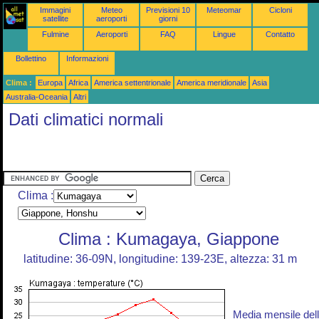
Immagini
Meteo
Previsioni 10
Meteomar
Cicloni
satellite
aeroporti
giorni
Fulmine
Aeroporti
FAQ
Lingue
Contatto
Bollettino
Informazioni
Clima :
Europa
Africa
America settentrionale
America meridionale
Asia
Australia-Oceania
Altri
Dati climatici normali
Clima :
Clima : Kumagaya, Giappone
latitudine: 36-09N, longitudine: 139-23E, altezza: 31 m
Media mensile del