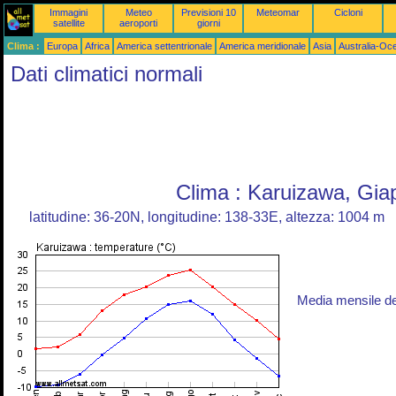
Immagini
Meteo
Previsioni 10
Meteomar
Cicloni
satellite
aeroporti
giorni
Clima :
Europa
Africa
America settentrionale
America meridionale
Asia
Australia-Oc
Dati climatici normali
Clima : Karuizawa, Gi
latitudine: 36-20N, longitudine: 138-33E, altezza: 1004 m
Media mensile d