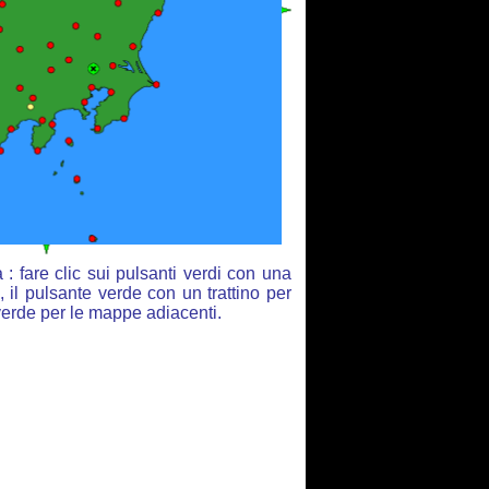
 fare clic sui pulsanti verdi con una
 il pulsante verde con un trattino per
 verde per le mappe adiacenti.