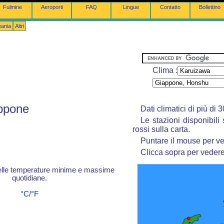
Fulmine
Aeroporti
FAQ
Lingue
Contatto
Bollettino
eania
Altri
Clima :
appone
Dati climatici di più di
Le stazioni disponibili
rossi sulla carta.
Puntare il mouse per ve
Clicca sopra per vedere 
elle temperature minime e massime
quotidiane.
°C/°F