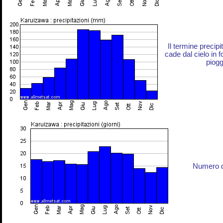
Il termine precip
cade dal cielo in 
piogg
Numero di