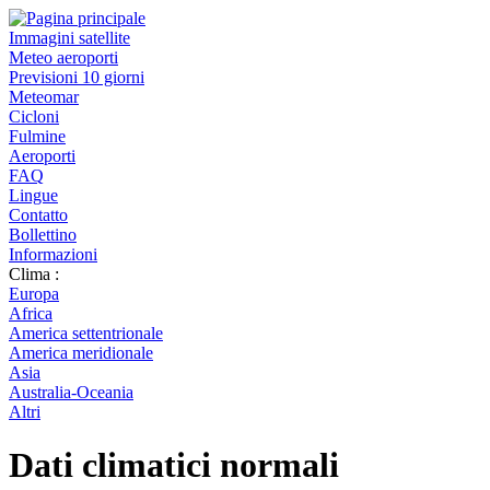
Immagini satellite
Meteo aeroporti
Previsioni 10 giorni
Meteomar
Cicloni
Fulmine
Aeroporti
FAQ
Lingue
Contatto
Bollettino
Informazioni
Clima :
Europa
Africa
America settentrionale
America meridionale
Asia
Australia-Oceania
Altri
Dati climatici normali