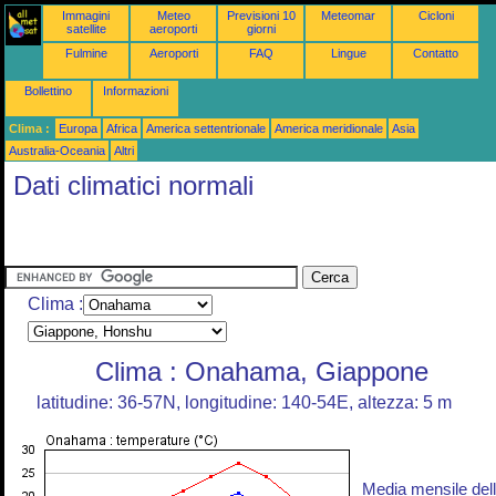
Immagini
Meteo
Previsioni 10
Meteomar
Cicloni
satellite
aeroporti
giorni
Fulmine
Aeroporti
FAQ
Lingue
Contatto
Bollettino
Informazioni
Clima :
Europa
Africa
America settentrionale
America meridionale
Asia
Australia-Oceania
Altri
Dati climatici normali
Clima :
Clima : Onahama, Giappone
latitudine: 36-57N, longitudine: 140-54E, altezza: 5 m
Media mensile del