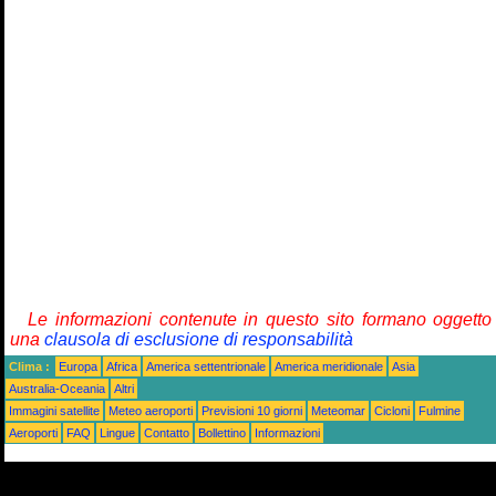
Le informazioni contenute in questo sito formano oggetto
una
clausola di esclusione di responsabilità
Clima :
Europa
Africa
America settentrionale
America meridionale
Asia
Australia-Oceania
Altri
Immagini satellite
Meteo aeroporti
Previsioni 10 giorni
Meteomar
Cicloni
Fulmine
Aeroporti
FAQ
Lingue
Contatto
Bollettino
Informazioni