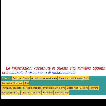
Le informazioni contenute in questo sito formano oggetto
una
clausola di esclusione di responsabilità
Clima :
Europa
Africa
America settentrionale
America meridionale
Asia
Australia-Oceania
Altri
Immagini satellite
Meteo aeroporti
Previsioni 10 giorni
Meteomar
Cicloni
Fulmine
Aeroporti
FAQ
Lingue
Contatto
Bollettino
Informazioni