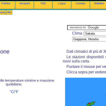
Fulmine
Aeroporti
FAQ
Lingue
Contatto
Bollettino
eania
Altri
Clima :
pone
Dati climatici di più di
Le stazioni disponibili
rossi sulla carta.
Puntare il mouse per ve
Clicca sopra per vedere 
elle temperature minime e massime
quotidiane.
°C/°F