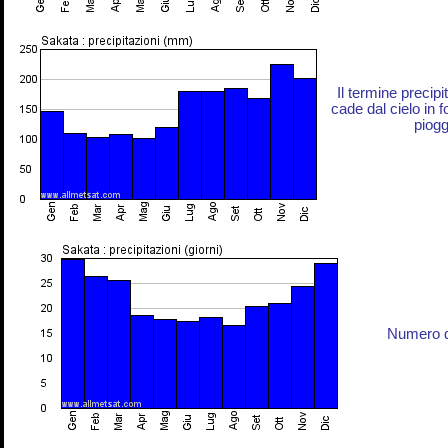
Il termine precip
cade dal cielo in 
piogg
Numero di