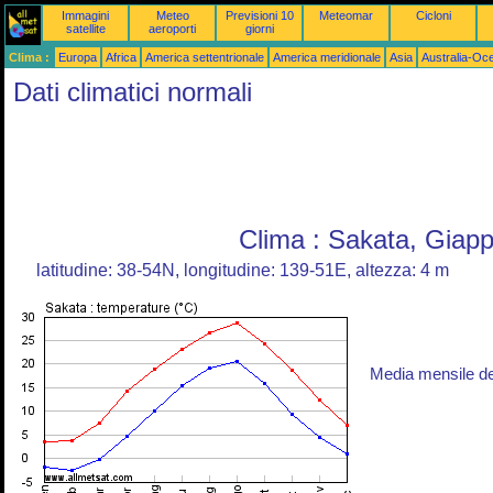
Immagini
Meteo
Previsioni 10
Meteomar
Cicloni
satellite
aeroporti
giorni
Clima :
Europa
Africa
America settentrionale
America meridionale
Asia
Australia-Oc
Dati climatici normali
Clima : Sakata, Giap
latitudine: 38-54N, longitudine: 139-51E, altezza: 4 m
Media mensile d