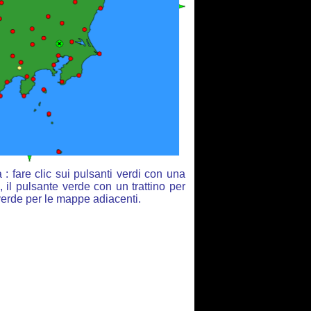
 fare clic sui pulsanti verdi con una
 il pulsante verde con un trattino per
 verde per le mappe adiacenti.