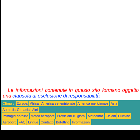
Le informazioni contenute in questo sito formano oggetto
una
clausola di esclusione di responsabilità
Clima :
Europa
Africa
America settentrionale
America meridionale
Asia
Australia-Oceania
Altri
Immagini satellite
Meteo aeroporti
Previsioni 10 giorni
Meteomar
Cicloni
Fulmine
Aeroporti
FAQ
Lingue
Contatto
Bollettino
Informazioni