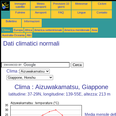
Immagini
Meteo
Previsioni 10
Meteomar
Cicloni
satellite
aeroporti
giorni
Fulmine
Aeroporti
FAQ
Lingue
Contatto
Bollettino
Informazioni
Clima :
Europa
Africa
America settentrionale
America meridionale
Asia
Australia-Oceania
Altri
Dati climatici normali
Clima :
Clima : Aizuwakamatsu, Giappone
latitudine: 37-29N, longitudine: 139-55E, altezza: 213 m
Media mensile del