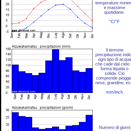
temperature mini
e massime
quotidiane.
°C/°F
Il termine
precipitazione indi
ogni tipo di acqua
che cade dal cielo 
forma liquida o
solida. Ciò
comprende pioggi
neve, grandine, ec
mm/inch
Numero di giorni