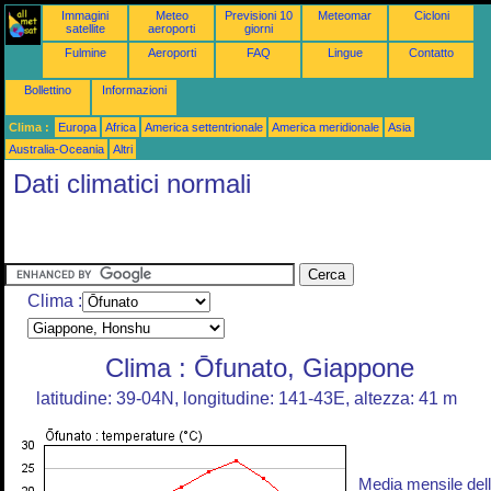
Immagini
Meteo
Previsioni 10
Meteomar
Cicloni
satellite
aeroporti
giorni
Fulmine
Aeroporti
FAQ
Lingue
Contatto
Bollettino
Informazioni
Clima :
Europa
Africa
America settentrionale
America meridionale
Asia
Australia-Oceania
Altri
Dati climatici normali
Clima :
Clima : Ōfunato, Giappone
latitudine: 39-04N, longitudine: 141-43E, altezza: 41 m
Media mensile del