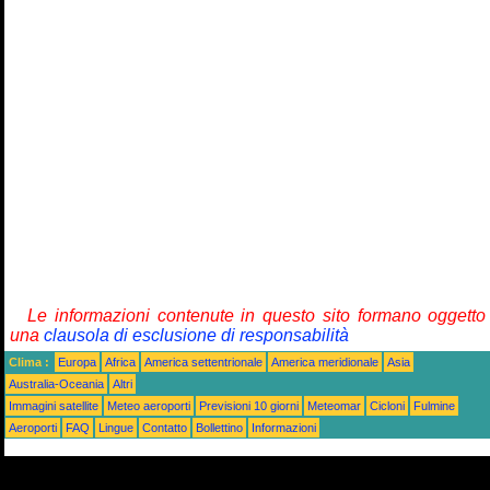
Le informazioni contenute in questo sito formano oggetto
una
clausola di esclusione di responsabilità
Clima :
Europa
Africa
America settentrionale
America meridionale
Asia
Australia-Oceania
Altri
Immagini satellite
Meteo aeroporti
Previsioni 10 giorni
Meteomar
Cicloni
Fulmine
Aeroporti
FAQ
Lingue
Contatto
Bollettino
Informazioni