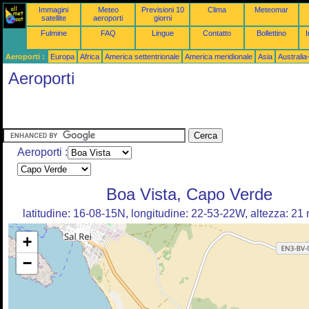
Immagini
Meteo
Previsioni 10
Clima
Meteomar
satellite
aeroporti
giorni
Fulmine
FAQ
Lingue
Contatto
Bollettino
I
Aeroporti :
Europa
Africa
America settentrionale
America meridionale
Asia
Australi
Aeroporti
Aeroporti :
Boa Vista, Capo Verde
latitudine: 16-08-15N, longitudine: 22-53-22W, altezza: 21
+
−