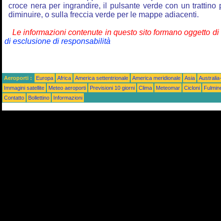
croce nera per ingrandire, il pulsante verde con un trattino 
diminuire, o sulla freccia verde per le mappe adiacenti.
Le informazioni contenute in questo sito formano oggetto d
di esclusione di responsabilità
Aeroporti :
Europa
Africa
America settentrionale
America meridionale
Asia
Australi
Immagini satellite
Meteo aeroporti
Previsioni 10 giorni
Clima
Meteomar
Cicloni
Fulmin
Contatto
Bollettino
Informazioni